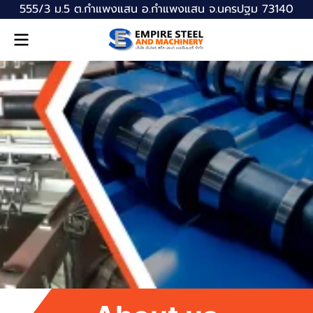
555/3 ม.5 ต.กำแพงแสน อ.กำแพงแสน จ.นครปฐม 73140